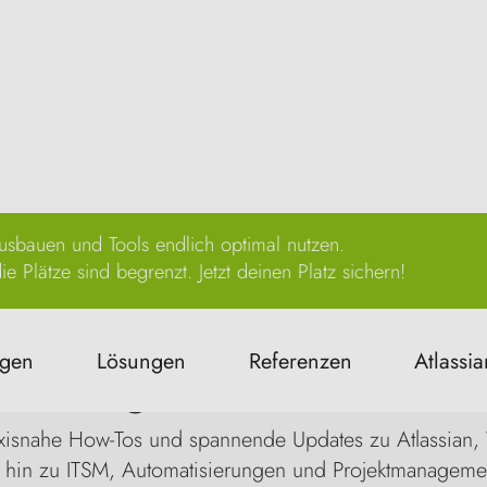
sbauen und Tools endlich optimal nutzen.
e Plätze sind begrenzt. Jetzt deinen Platz sichern!
ngen
Lösungen
Referenzen
Atlassia
management, Automati
 praxisnahe How-Tos und spannende Updates zu Atlassia
 hin zu ITSM, Automatisierungen und Projektmanagemen