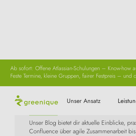
Ab sofort: Offene Atlassian-Schulungen – Know-how au
Feste Termine, kleine Gruppen, fairer Festpreis – und di
Unser Ansatz
Leistu
Infos
über Service
Unser Blog bietet dir aktuelle Einblicke,
Confluence über agile Zusammenarbeit bis