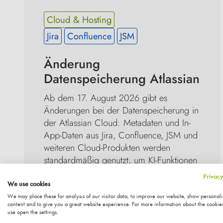
Cloud & Hosting
Jira
Confluence
JSM
Änderung 
Datenspeicherung Atlassian
Ab dem 17. August 2026 gibt es 
Änderungen bei der Datenspeicherung in 
der Atlassian Cloud: Metadaten und In-
App-Daten aus Jira, Confluence, JSM und 
weiteren Cloud-Produkten werden 
standardmäßig genutzt, um KI-Funktionen 
wie Rovo und Atlassian Intelligence zu 
Privacy
verbessern. Das betrifft alle Cloud-Pläne 
We use cookies
– mit unterschiedlichen 
We may place these for analysis of our visitor data, to improve our website, show personal
content and to give you a great website experience. For more information about the cookie
Steuerungsmöglichkeiten. Kein Grund zur 
use open the settings.
Panik, aber ein guter Anlass, jetzt 