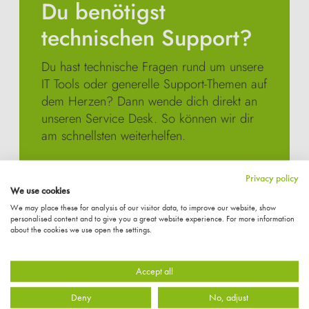
Du benötigst
technischen Support?
Du hast technische Fragen rund um unsere
IT Tools oder generelle Support-Themen auf
dem Herzen? Dann wende dich direkt an
unseren Service Desk. So können wir dir
am schnellsten weiterhelfen.
Privacy policy
Zum Service Desk
We use cookies
We may place these for analysis of our visitor data, to improve our website, show
personalised content and to give you a great website experience. For more information
about the cookies we use open the settings.
Accept all
Deny
No, adjust