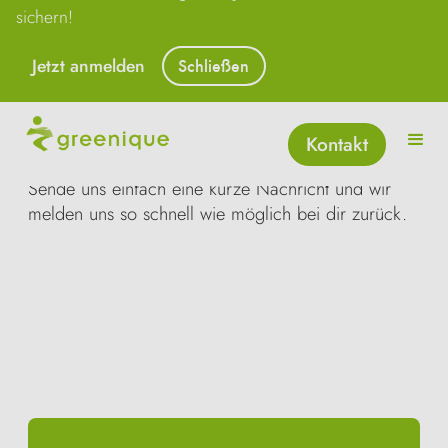
Schreibe uns eine
sichern!
Nachricht.
Jetzt anmelden
Schließen
Wenn du Fragen rund um greenique, unsere
Produkte oder unsere Events hast, bist du hier
Kontakt
genau richtig!
Sende uns einfach eine kurze Nachricht und wir
melden uns so schnell wie möglich bei dir zurück.