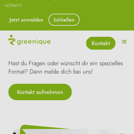
sichern!
Bei unseren Events dreht sich alles um neue
Jetzt anmelden
Schließen
Impulse und das gemeinsame Weiterdenken
von Themen. Wir wollen dir nicht nur
Fachwissen vermitteln, sondern Praxiserfahrung
Kontakt
teilen und Menschen zusammenbringen.
Hast du Fragen oder wünscht dir ein spezielles
Format? Dann melde dich bei uns!
Kontakt aufnehmen