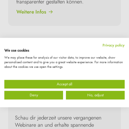
transparenter gestalten können.
Weitere Infos
Privacy policy
We use cookies
We may place these for analysis of our visitor data, to improve our website, show
personalised content and to give you a great website experience. For more information
about the cookies we use open the settings.
Accept all
Webinar verpasst?
Deny
No, adjust
Kein Problem!
Schau dir jederzeit unsere vergangenen
Webinare an und erhalte spannende