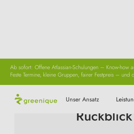
Ab sofort: Offene Atlassian-Schulungen – Know-how au
Feste Termine, kleine Gruppen, fairer Festpreis – und di
Unser Ansatz
Leistu
Rückblick