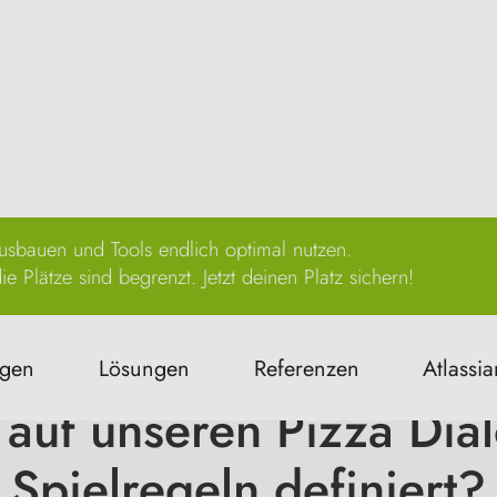
sbauen und Tools endlich optimal nutzen.
e Plätze sind begrenzt. Jetzt deinen Platz sichern!
News & Aktionen
Rovo
ngen
Lösungen
Referenzen
Atlassia
 auf unseren Pizza Dial
Spielregeln definiert?