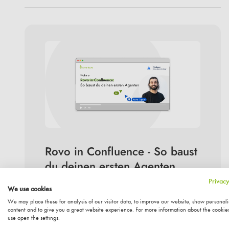
Rovo in Confluence - So baust
du deinen ersten Agenten
Texte prüfen, Besprechungsnotizen
Privacy
We use cookies
zusammenfassen, Inhalte aufbereiten
We may place these for analysis of our visitor data, to improve our website, show personal
— immer wieder die gleichen
content and to give you a great website experience. For more information about the cookie
Zeitfresser? Schluss damit! Ali zeigt dir,
use open the settings.