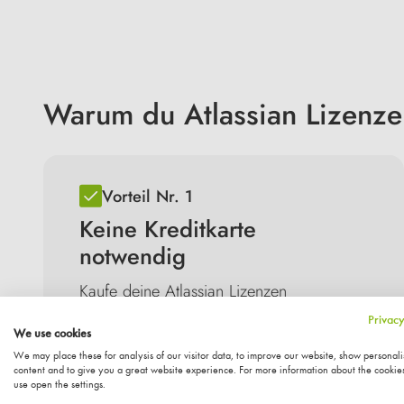
Warum du Atlassian Lizenzen
Vorteil Nr. 1
Keine Kreditkarte
notwendig
Kaufe deine Atlassian Lizenzen
unkompliziert auf Rechnung und in Euro.
Privacy
So behältst du die volle Kostenkontrolle.
We use cookies
We may place these for analysis of our visitor data, to improve our website, show personal
content and to give you a great website experience. For more information about the cookie
use open the settings.