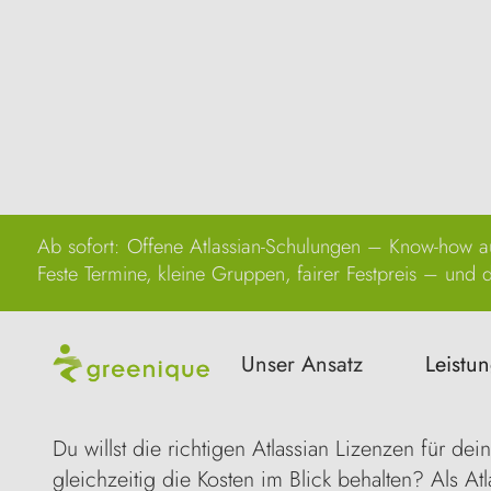
Ab sofort: Offene Atlassian-Schulungen – Know-how au
Feste Termine, kleine Gruppen, fairer Festpreis – und di
Atlassian Lizenzen f
Unser Ansatz
Leistu
kaufen und verwalte
Du willst die richtigen Atlassian Lizenzen für de
gleichzeitig die Kosten im Blick behalten? Als Atl