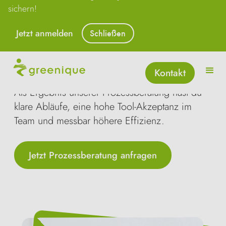
sichern!
Deine Prozesse sind zu kompliziert und kosten
Jetzt anmelden
Schließen
Zeit, Geld und vor allem Nerven? Wir helfen
dir, Prozesse zu vereinfachen und direkt im
System umzusetzen.
Kontakt
Als Ergebnis unserer Prozessberatung hast du
klare Abläufe, eine hohe Tool-Akzeptanz im
Team und messbar höhere Effizienz.
Jetzt Prozessberatung anfragen