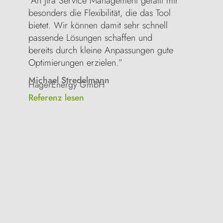
“An Jira Service Management gefällt mir
besonders die Flexibilität, die das Tool
bietet. Wir können damit sehr schnell
passende Lösungen schaffen und
bereits durch kleine Anpassungen gute
Optimierungen erzielen.”
Michael Stredelmann
HagerEnergy GmbH
Referenz lesen