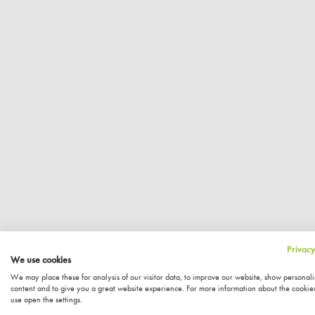
Privacy
We use cookies
We may place these for analysis of our visitor data, to improve our website, show personal
content and to give you a great website experience. For more information about the cookie
use open the settings.