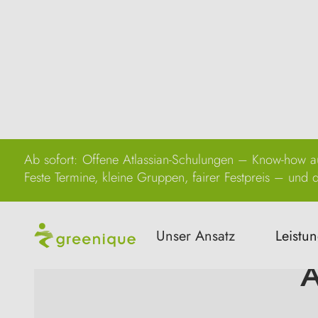
Ab sofort: Offene Atlassian-Schulungen – Know-how au
Feste Termine, kleine Gruppen, fairer Festpreis – und di
Unser Ansatz
Leistu
A