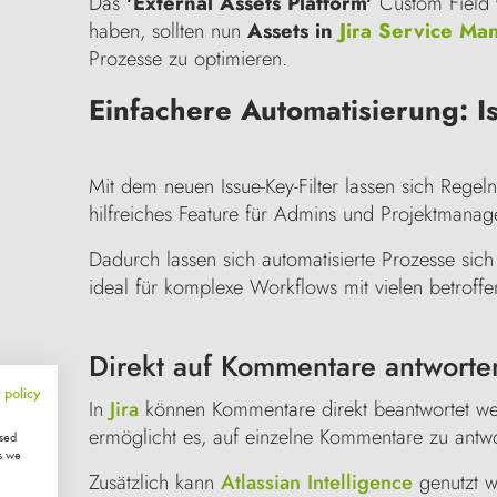
Das
'External Assets Platform'
Custom Field w
haben, sollten nun
Assets in
Jira Service M
Prozesse zu optimieren.
Einfachere Automatisierung: Is
Mit dem neuen Issue-Key-Filter lassen sich Regel
hilfreiches Feature für Admins und Projektmanag
Dadurch lassen sich automatisierte Prozesse sich
ideal für komplexe Workflows mit vielen betroffe
Direkt auf Kommentare antworte
 policy
In
Jira
können Kommentare direkt beantwortet wer
ermöglicht es, auf einzelne Kommentare zu antwor
ised
s we
Zusätzlich kann
Atlassian Intelligence
genutzt w