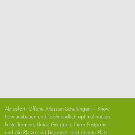
Ab sofort: Offene Atlassian-Schulungen – Know-
how ausbauen und Tools endlich optimal nutzen.
Feste Termine, kleine Gruppen, fairer Festpreis –
Bitte akzeptiere die Marketing-Cookies, um
dieses YouTube-Video anzuschauen.
und die Plätze sind begrenzt. Jetzt deinen Platz