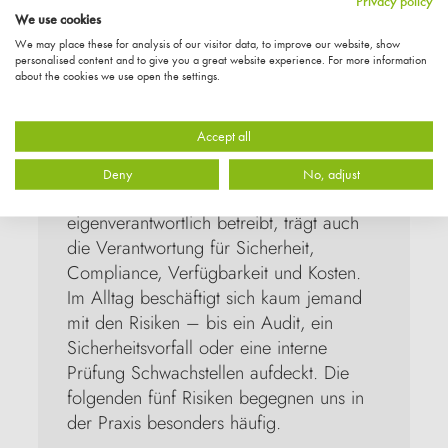
Privacy policy
We use cookies
5 Risiken im Atlassian-
We may place these for analysis of our visitor data, to improve our website, show
Eigenbetrieb
personalised content and to give you a great website experience. For more information
about the cookies we use open the settings.
Wann hast du zuletzt einen vollständigen 
Überblick über eure Atlassian-Umgebung 
Accept all
gehabt? Welche Apps sind aktiv? Wer 
hat Admin-Rechte? Läuft alles DSGVO-
Deny
No, adjust
konform? Wer Atlassian Cloud 
eigenverantwortlich betreibt, trägt auch 
die Verantwortung für Sicherheit, 
Compliance, Verfügbarkeit und Kosten. 
Im Alltag beschäftigt sich kaum jemand 
mit den Risiken – bis ein Audit, ein 
Sicherheitsvorfall oder eine interne 
Prüfung Schwachstellen aufdeckt. Die 
folgenden fünf Risiken begegnen uns in 
der Praxis besonders häufig.