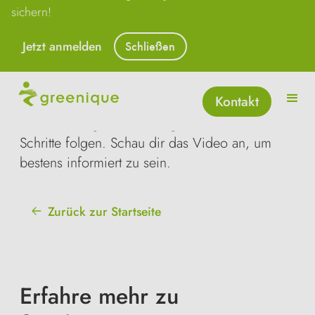
sichern!
Vielen Dank für
Marketing-Cookies akzeptieren
Jetzt anmelden
Schließen
deine Anfrage!
Kontakt
Im Video links zeigt dir Leo genau, wie es nach
deiner Anfrage nun weitergeht und welche
Schritte folgen. Schau dir das Video an, um
bestens informiert zu sein.
Zurück zur Startseite
Erfahre mehr zu