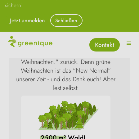
Ach du grüne....2500 
sichern!
m²!
Jetzt anmelden
Schließen
08.01.2023
Wir starten das Jahr mit einem kleinen
Recap und schauen zufrieden auf
Kontakt
unsere Adventsaktion 2022 - "Grüne
Weihnachten." zurück. Denn grüne
Weihnachten ist das "New Normal"
unserer Zeit - und das Dank euch! Aber
lest selbst: