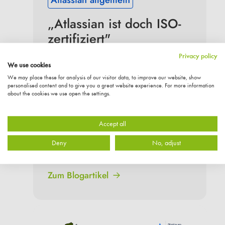
„Atlassian ist doch ISO-
zertifiziert"
Es gibt einen Satz, den wir in 
Privacy policy
We use cookies
Gesprächen mit IT-Verantwortlichen 
We may place these for analysis of our visitor data, to improve our website, show
regelmäßig hören – meistens kurz 
personalised content and to give you a great website experience. For more information
bevor ein Audit ansteht: „Wir nutzen 
about the cookies we use open the settings.
Atlassian Cloud. Die sind doch ISO 
27001-zertifiziert und SOC 2-geprüft. 
Accept all
Das sollte reichen, oder?" Die kurze 
Antwort: Nein. Warum das so ist und 
Deny
No, adjust
was stattdessen zählt, erfahrt ihr hier.
Zum Blogartikel