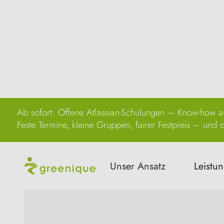
Ab sofort: Offene Atlassian-Schulungen – Know-how au
Feste Termine, kleine Gruppen, fairer Festpreis – und di
Unser Ansatz
Leistu