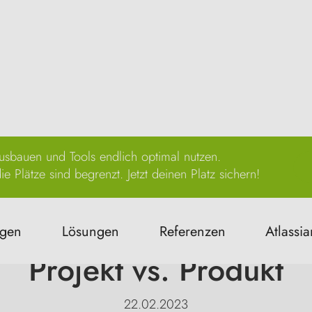
sbauen und Tools endlich optimal nutzen.
e Plätze sind begrenzt. Jetzt deinen Platz sichern!
Kollaboration & Wissen
ngen
Lösungen
Referenzen
Atlassia
Projekt vs. Produkt
22.02.2023